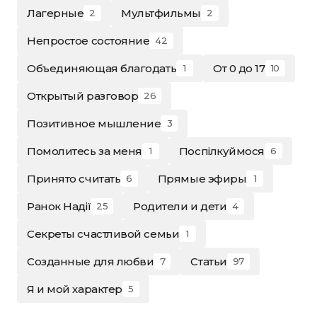
Лагерные
Мультфильмы
2
2
Непростое состояние
42
Объединяющая благодать
От 0 до 17
1
10
Открытый разговор
26
Позитивное мышление
3
Помолитесь за меня
Поспілкуймося
1
6
Принято считать
Прямые эфиры
6
1
Ранок Надії
Родители и дети
25
4
Секреты счастливой семьи
1
Созданные для любви
Статьи
7
97
Я и мой характер
5