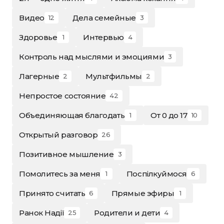
Видео
Дела семейные
12
3
Здоровье
Интервью
1
4
Контроль над мыслями и эмоциями
3
Лагерные
Мультфильмы
2
2
Непростое состояние
42
Объединяющая благодать
От 0 до 17
1
10
Открытый разговор
26
Позитивное мышление
3
Помолитесь за меня
Поспілкуймося
1
6
Принято считать
Прямые эфиры
6
1
Ранок Надії
Родители и дети
25
4