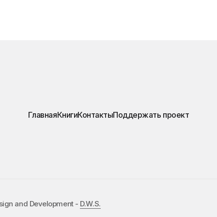
Главная
Книги
Контакты
Поддержать проект
esign and Development -
D.W.S.