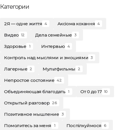
Категории
2Я — одне життя
Аксіома кохання
4
4
Видео
Дела семейные
12
3
Здоровье
Интервью
1
4
Контроль над мыслями и эмоциями
3
Лагерные
Мультфильмы
2
2
Непростое состояние
42
Объединяющая благодать
От 0 до 17
1
10
Открытый разговор
26
Позитивное мышление
3
Помолитесь за меня
Поспілкуймося
1
6