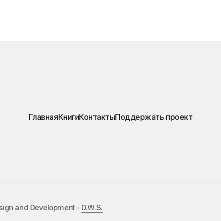
Главная
Книги
Контакты
Поддержать проект
esign and Development -
D.W.S.