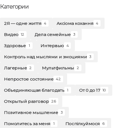
Категории
2Я — одне життя
Аксіома кохання
4
4
Видео
Дела семейные
12
3
Здоровье
Интервью
1
4
Контроль над мыслями и эмоциями
3
Лагерные
Мультфильмы
2
2
Непростое состояние
42
Объединяющая благодать
От 0 до 17
1
10
Открытый разговор
26
Позитивное мышление
3
Помолитесь за меня
Поспілкуймося
1
6