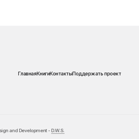
Главная
Книги
Контакты
Поддержать проект
esign and Development -
D.W.S.