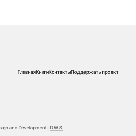
Главная
Книги
Контакты
Поддержать проект
esign and Development -
D.W.S.