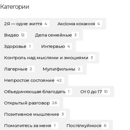
Категории
2Я — одне життя
Аксіома кохання
4
4
Видео
Дела семейные
12
3
Здоровье
Интервью
1
4
Контроль над мыслями и эмоциями
3
Лагерные
Мультфильмы
2
2
Непростое состояние
42
Объединяющая благодать
От 0 до 17
1
10
Открытый разговор
26
Позитивное мышление
3
Помолитесь за меня
Поспілкуймося
1
6