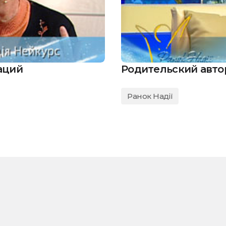
аций
Родительский авто
Ранок Надії