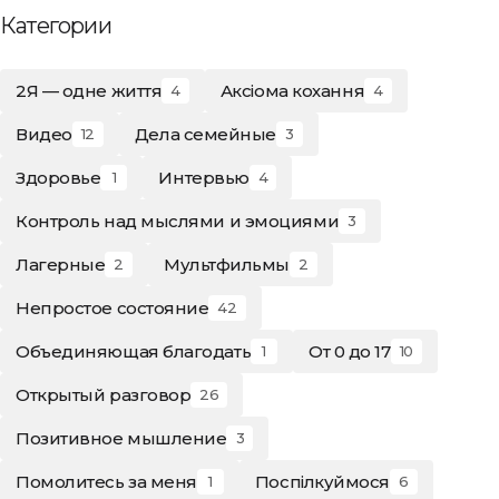
Категории
2Я — одне життя
Аксіома кохання
4
4
Видео
Дела семейные
12
3
Здоровье
Интервью
1
4
Контроль над мыслями и эмоциями
3
Лагерные
Мультфильмы
2
2
Непростое состояние
42
Объединяющая благодать
От 0 до 17
1
10
Открытый разговор
26
Позитивное мышление
3
Помолитесь за меня
Поспілкуймося
1
6