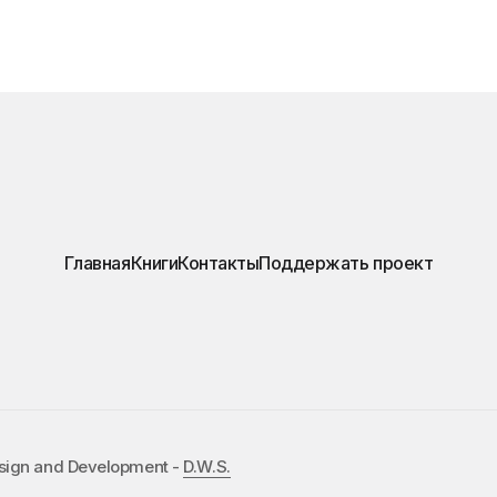
Главная
Книги
Контакты
Поддержать проект
esign and Development -
D.W.S.