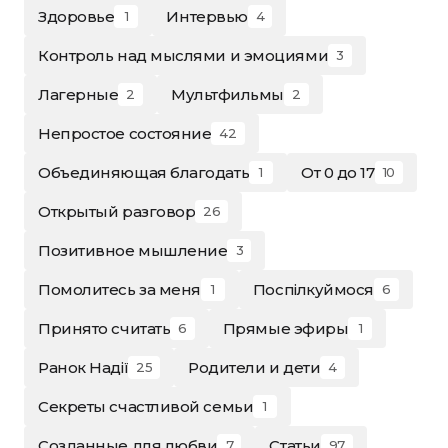
Здоровье
Интервью
1
4
Контроль над мыслями и эмоциями
3
Лагерные
Мультфильмы
2
2
Непростое состояние
42
Объединяющая благодать
От 0 до 17
1
10
Открытый разговор
26
Позитивное мышление
3
Помолитесь за меня
Поспілкуймося
1
6
Принято считать
Прямые эфиры
6
1
Ранок Надії
Родители и дети
25
4
Секреты счастливой семьи
1
Созданные для любви
Статьи
7
97