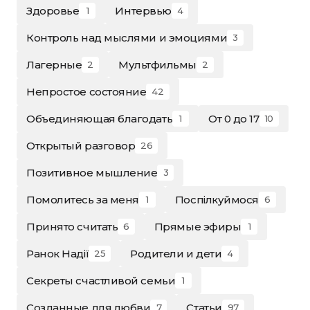
Здоровье
Интервью
1
4
Контроль над мыслями и эмоциями
3
Лагерные
Мультфильмы
2
2
Непростое состояние
42
Объединяющая благодать
От 0 до 17
1
10
Открытый разговор
26
Позитивное мышление
3
Помолитесь за меня
Поспілкуймося
1
6
Принято считать
Прямые эфиры
6
1
Ранок Надії
Родители и дети
25
4
Секреты счастливой семьи
1
Созданные для любви
Статьи
7
97