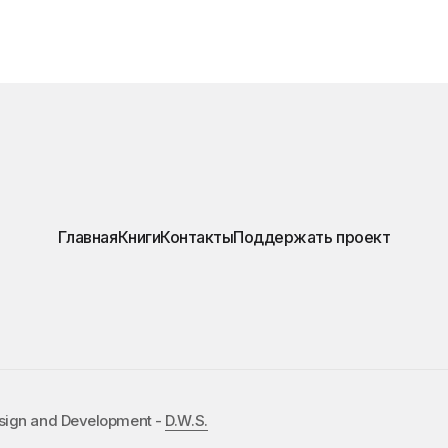
Главная
Книги
Контакты
Поддержать проект
esign and Development -
D.W.S.