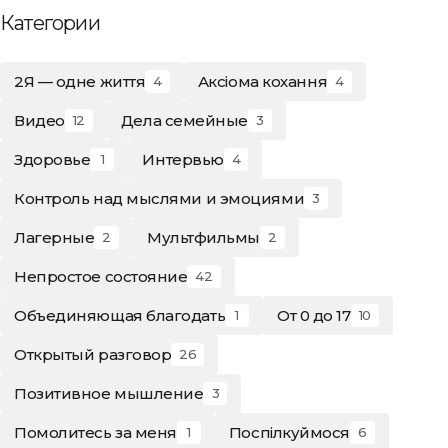
Категории
2Я — одне життя
Аксіома кохання
4
4
Видео
Дела семейные
12
3
Здоровье
Интервью
1
4
Контроль над мыслями и эмоциями
3
Лагерные
Мультфильмы
2
2
Непростое состояние
42
Объединяющая благодать
От 0 до 17
1
10
Открытый разговор
26
Позитивное мышление
3
Помолитесь за меня
Поспілкуймося
1
6