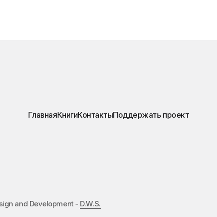
Главная
Книги
Контакты
Поддержать проект
esign and Development -
D.W.S.