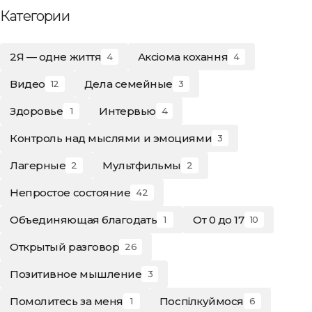
Категории
2Я — одне життя
Аксіома кохання
4
4
Видео
Дела семейные
12
3
Здоровье
Интервью
1
4
Контроль над мыслями и эмоциями
3
Лагерные
Мультфильмы
2
2
Непростое состояние
42
Объединяющая благодать
От 0 до 17
1
10
Открытый разговор
26
Позитивное мышление
3
Помолитесь за меня
Поспілкуймося
1
6