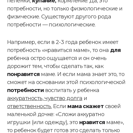
пеленки,
купание,
кормление. Да, это
потребности, но только физиологические и
физические. Существуют другого рода
потребности — психологические.
Например, если в 2-3 года ребенок имеет
потребность «нравиться маме», то она
для
ребенка остро ощущается и он очень
дорожит тем, чтобы сделать так, как
понравится
маме. И если мама знает это, то
сможет на основании этой психологической
потребности
воспитать у ребенка
аккуратность, чувство долга
и
ответственность.
Если
мама скажет
своей
маленькой дочке: «Сложи аккуратно
игрушки (или одежду), это
нравится
маме»,
то ребенок будет готов это сделать только