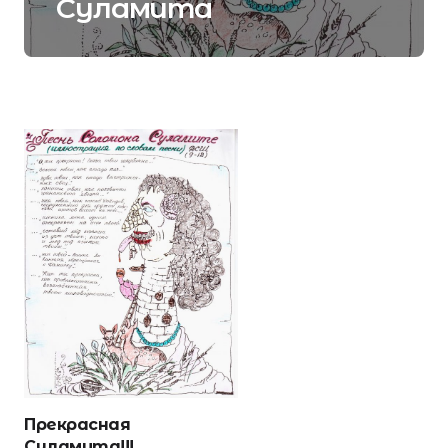
Суламита
Прекрасная
Суламита!!!